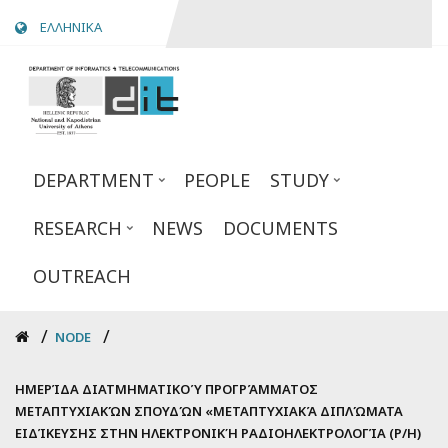
Skip
ΕΛΛΗΝΙΚΑ
to
main
content
DEPARTMENT
PEOPLE
STUDY
RESEARCH
NEWS
DOCUMENTS
OUTREACH
Breadcrumb
NODE
ΗΜΕΡΊΔΑ ΔΙΑΤΜΗΜΑΤΙΚΟΎ ΠΡΟΓΡΆΜΜΑΤΟΣ
ΜΕΤΑΠΤΥΧΙΑΚΏΝ ΣΠΟΥΔΏΝ «ΜΕΤΑΠΤΥΧΙΑΚΆ ΔΙΠΛΏΜΑΤΑ
ΕΙΔΊΚΕΥΣΗΣ ΣΤΗΝ ΗΛΕΚΤΡΟΝΙΚΉ ΡΑΔΙΟΗΛΕΚΤΡΟΛΟΓΊΑ (Ρ/Η)