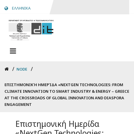
Skip
ΕΛΛΗΝΙΚΑ
to
main
content
Breadcrumb
NODE
ΕΠΙΣΤΗΜΟΝΙΚΉ ΗΜΕΡΊΔΑ «NEXTGEN TECHNOLOGIES: FROM
CLIMATE INNOVATION TO SMART INDUSTRY & ENERGY – GREECE
AT THE CROSSROADS OF GLOBAL INNOVATION AND DIASPORA
ENGAGEMENT
Επιστημονική Ημερίδα
«NextGen Technologies: