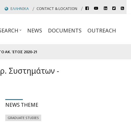
rss
ΕΛΛΗΝΙΚΑ
CONTACT & LOCATION
facebook
youtube
linkedin
twitter
Header
Top
SEARCH
NEWS
DOCUMENTS
OUTREACH
Links
 ΑΚ. ΈΤΟΣ 2020-21
ρ. Συστημάτων -
NEWS THEME
GRADUATE STUDIES