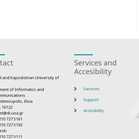
tact
Services and
Accesibility
l and Kapodistrian University of
Services
ment of Informatics and
mmunications
Support
timioupolis, Ilisia
, 16122
Accesibility
et@di.uoa.gr
210 727 5161
210 727 5192
esk:
210 727 5111