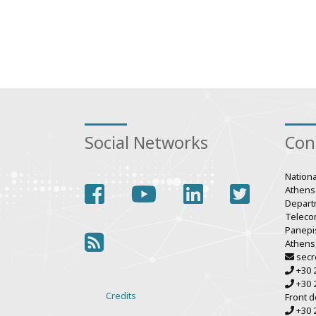
Social Networks
Con
Nationa
facebook
youtube
linkedin
twitter
Athens
Depart
Teleco
Panepis
rss
Athens
secr
+30 
+30 
Credits
Front d
Various
+30 