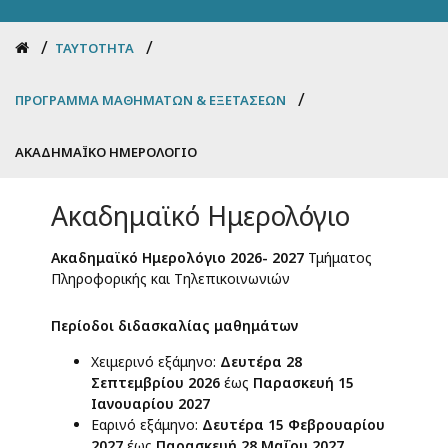
Breadcrumb
ΤΑΥΤΌΤΗΤΑ
ΠΡΌΓΡΑΜΜΑ ΜΑΘΗΜΆΤΩΝ & ΕΞΕΤΆΣΕΩΝ
ΑΚΑΔΗΜΑΪΚΌ ΗΜΕΡΟΛΌΓΙΟ
Ακαδημαϊκό Ημερολόγιο
Ακαδημαϊκό Ημερολόγιο 2026- 2027
Τμήματος
Πληροφορικής και Τηλεπικοινωνιών
Περίοδοι διδασκαλίας μαθημάτων
Χειμερινό εξάμηνο:
Δευτέρα 28
Σεπτεμβρίου 2026
έως
Παρασκευή 15
Ιανουαρίου 2027
Εαρινό εξάμηνο:
Δευτέρα 15 Φεβρουαρίου
2027
έως
Παρασκευή 28 Μαΐου 2027