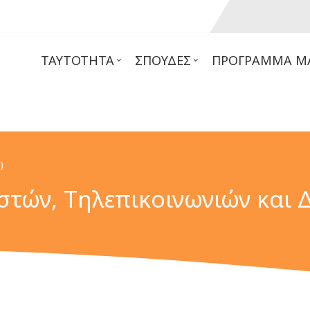
ΤΑΥΤΌΤΗΤΑ
ΣΠΟΥΔΈΣ
ΠΡΌΓΡΑΜΜΑ Μ
)
στών, Τηλεπικοινωνιών και 