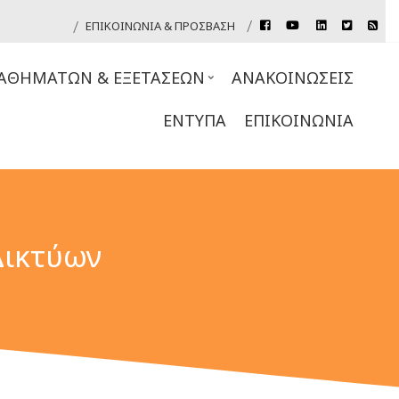
rss
ΕΠΙΚΟΙΝΩΝΊΑ & ΠΡΌΣΒΑΣΗ
facebook
youtube
linkedin
twitter
Header
Top
ΑΘΗΜΆΤΩΝ & ΕΞΕΤΆΣΕΩΝ
ΑΝΑΚΟΙΝΏΣΕΙΣ
Links
ΈΝΤΥΠΑ
ΕΠΙΚΟΙΝΩΝΊΑ
Δικτύων