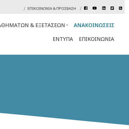
rss
ΕΠΙΚΟΙΝΩΝΊΑ & ΠΡΌΣΒΑΣΗ
facebook
youtube
linkedin
twitter
Header
Top
ΘΗΜΆΤΩΝ & ΕΞΕΤΆΣΕΩΝ
ΑΝΑΚΟΙΝΏΣΕΙΣ
Links
ΈΝΤΥΠΑ
ΕΠΙΚΟΙΝΩΝΊΑ