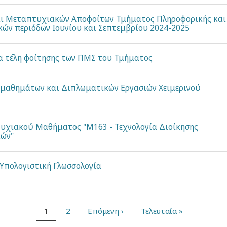
ι Μεταπτυχιακών Αποφοίτων Τμήματος Πληροφορικής και
κών περιόδων Ιουνίου και Σεπτεμβρίου 2024-2025
α τέλη φοίτησης των ΠΜΣ του Τμήματος
μαθημάτων και Διπλωματικών Εργασιών Χειμερινού
υχιακού Μαθήματος "M163 - Τεχνολογία Διοίκησης
ιών"
πολογιστική Γλωσσολογία
Current
1
Page
2
Next
Επόμενη ›
Last
Τελευταία »
page
page
page