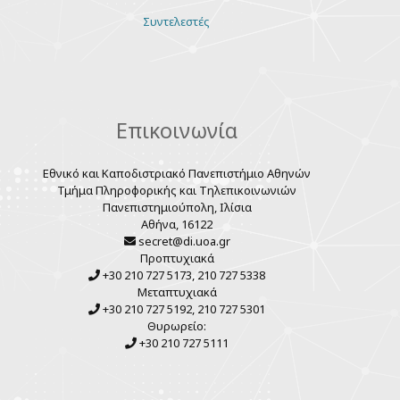
Various
Συντελεστές
links
Επικοινωνία
Εθνικό και Καποδιστριακό Πανεπιστήμιο Αθηνών
Τμήμα Πληροφορικής και Τηλεπικοινωνιών
Πανεπιστημιούπολη, Ιλίσια
Αθήνα, 16122
secret@di.uoa.gr
Προπτυχιακά
+30 210 727 5173, 210 727 5338
Μεταπτυχιακά
+30 210 727 5192, 210 727 5301
Θυρωρείο:
+30 210 727 5111