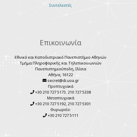
Various
Συντελεστές
links
Επικοινωνία
Εθνικό και Καποδιστριακό Πανεπιστήμιο Αθηνών
Τμήμα Πληροφορικής και Τηλεπικοινωνιών
Πανεπιστημιούπολη, Ιλίσια
Αθήνα, 16122
secret@di.uoa.gr
Προπτυχιακά
+30 210 727 5173, 210 727 5338
Μεταπτυχιακά
+30 210 727 5192, 210 727 5301
Θυρωρείο:
+30 210 727 5111