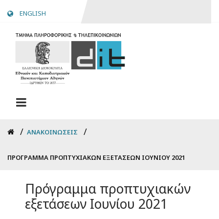
Skip
ENGLISH
to
main
content
Breadcrumb
ΑΝΑΚΟΙΝΏΣΕΙΣ
ΠΡΌΓΡΑΜΜΑ ΠΡΟΠΤΥΧΙΑΚΏΝ ΕΞΕΤΆΣΕΩΝ ΙΟΥΝΊΟΥ 2021
Πρόγραμμα προπτυχιακών
εξετάσεων Ιουνίου 2021