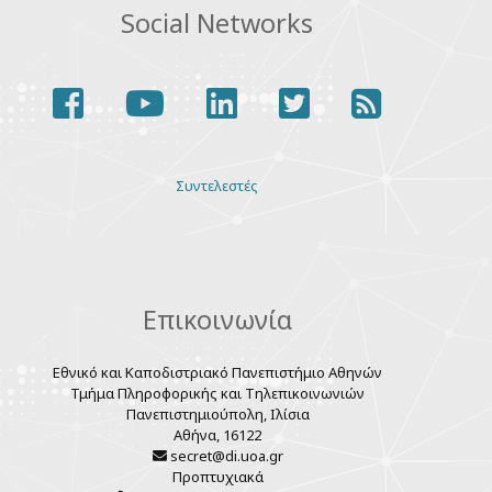
Social Networks
facebook
youtube
linkedin
twitter
rss
Various
Συντελεστές
links
Επικοινωνία
Εθνικό και Καποδιστριακό Πανεπιστήμιο Αθηνών
Τμήμα Πληροφορικής και Τηλεπικοινωνιών
Πανεπιστημιούπολη, Ιλίσια
Αθήνα, 16122
secret@di.uoa.gr
Προπτυχιακά