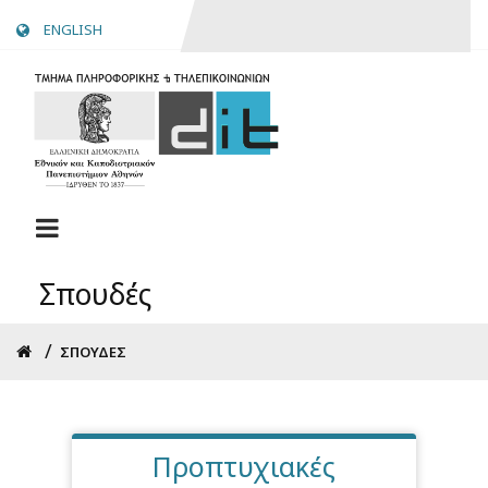
Skip
ENGLISH
to
main
content
Σπουδές
Breadcrumb
ΣΠΟΥΔΈΣ
Προπτυχιακές