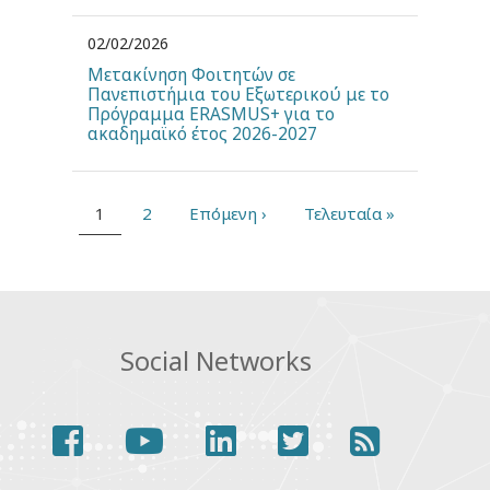
02/02/2026
Μετακίνηση Φοιτητών σε
Πανεπιστήμια του Εξωτερικού με το
Πρόγραμμα ERASMUS+ για το
ακαδημαϊκό έτος 2026-2027
Current
1
Page
2
Next
Επόμενη ›
Last
Τελευταία »
page
page
page
Pagination
Social Networks
facebook
youtube
linkedin
twitter
rss