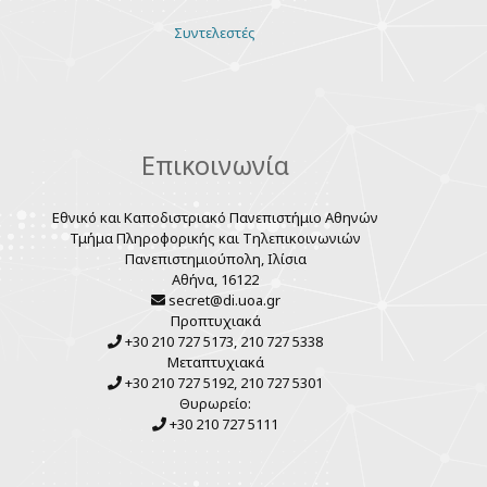
Various
Συντελεστές
links
Επικοινωνία
Εθνικό και Καποδιστριακό Πανεπιστήμιο Αθηνών
Τμήμα Πληροφορικής και Τηλεπικοινωνιών
Πανεπιστημιούπολη, Ιλίσια
Αθήνα, 16122
secret@di.uoa.gr
Προπτυχιακά
+30 210 727 5173, 210 727 5338
Μεταπτυχιακά
+30 210 727 5192, 210 727 5301
Θυρωρείο:
+30 210 727 5111