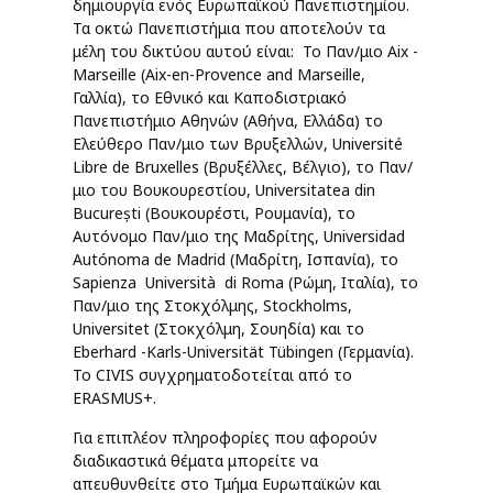
δημιουργία ενός Ευρωπαϊκού Πανεπιστημίου.
Τα οκτώ Πανεπιστήμια που αποτελούν τα
μέλη του δικτύου αυτού είναι: Το Παν/μιο Aix -
Marseille (Aix-en-Provence and Marseille,
Γαλλία), το Εθνικό και Καποδιστριακό
Πανεπιστήμιο Αθηνών (Αθήνα, Ελλάδα) το
Ελεύθερο Παν/μιο των Βρυξελλών, Université
Libre de Bruxelles (Βρυξέλλες, Βέλγιο), το Παν/
μιο του Βουκουρεστίου, Universitatea din
București (Βουκουρέστι, Ρουμανία), το
Αυτόνομο Παν/μιο της Μαδρίτης, Universidad
Autónoma de Madrid (Μαδρίτη, Ισπανία), το
Sapienza Università di Roma (Ρώμη, Ιταλία), το
Παν/μιο της Στοκχόλμης, Stockholms,
Universitet (Στοκχόλμη, Σουηδία) και το
Eberhard -Karls-Universität Tübingen (Γερμανία).
Το CIVIS συγχρηματοδοτείται από το
ERASMUS+.
Για επιπλέον πληροφορίες που αφορούν
διαδικαστικά θέματα μπορείτε να
απευθυνθείτε στο Τμήμα Ευρωπαϊκών και