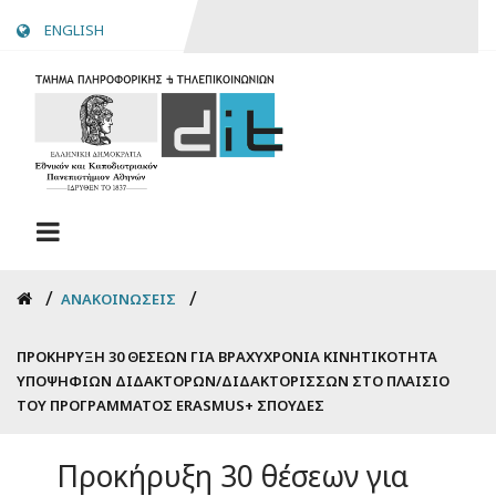
Skip
ENGLISH
to
main
content
Breadcrumb
ΑΝΑΚΟΙΝΏΣΕΙΣ
ΠΡΟΚΉΡΥΞΗ 30 ΘΈΣΕΩΝ ΓΙΑ ΒΡΑΧΥΧΡΌΝΙΑ ΚΙΝΗΤΙΚΌΤΗΤΑ
ΥΠΟΨΗΦΊΩΝ ΔΙΔΑΚΤΌΡΩΝ/ΔΙΔΑΚΤΟΡΙΣΣΏΝ ΣΤΟ ΠΛΑΊΣΙΟ
ΤΟΥ ΠΡΟΓΡΆΜΜΑΤΟΣ ERASMUS+ ΣΠΟΥΔΈΣ
Προκήρυξη 30 θέσεων για