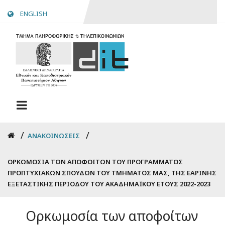
Skip
ENGLISH
to
main
content
Breadcrumb
ΑΝΑΚΟΙΝΏΣΕΙΣ
ΟΡΚΩΜΟΣΊΑ ΤΩΝ ΑΠΟΦΟΊΤΩΝ ΤΟΥ ΠΡΟΓΡΆΜΜΑΤΟΣ
ΠΡΟΠΤΥΧΙΑΚΏΝ ΣΠΟΥΔΏΝ ΤΟΥ ΤΜΉΜΑΤΌΣ ΜΑΣ, ΤΗΣ ΕΑΡΙΝΉΣ
ΕΞΕΤΑΣΤΙΚΉΣ ΠΕΡΙΌΔΟΥ ΤΟΥ ΑΚΑΔΗΜΑΪΚΟΎ ΈΤΟΥΣ 2022-2023
Ορκωμοσία των αποφοίτων