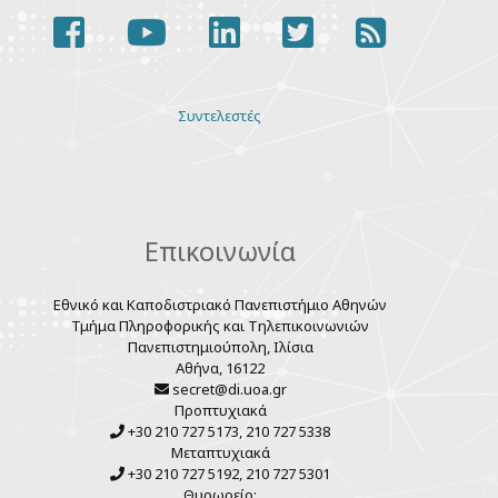
facebook
youtube
linkedin
twitter
rss
Various
Συντελεστές
links
Επικοινωνία
Εθνικό και Καποδιστριακό Πανεπιστήμιο Αθηνών
Τμήμα Πληροφορικής και Τηλεπικοινωνιών
Πανεπιστημιούπολη, Ιλίσια
Αθήνα, 16122
secret@di.uoa.gr
Προπτυχιακά
+30 210 727 5173, 210 727 5338
Μεταπτυχιακά
+30 210 727 5192, 210 727 5301
Θυρωρείο: