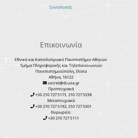
Various
Συντελεστές
links
Επικοινωνία
Εθνικό και Καποδιστριακό Πανεπιστήμιο Αθηνών
Τμήμα Πληροφορικής και Τηλεπικοινωνιών
Πανεπιστημιούπολη, Ιλίσια
Αθήνα, 16122
secret@di.uoa.gr
Προπτυχιακά
+30 210 727 5173, 210 727 5338
Μεταπτυχιακά
+30 210 727 5192, 210 727 5301
Θυρωρείο:
+30 210 727 5111