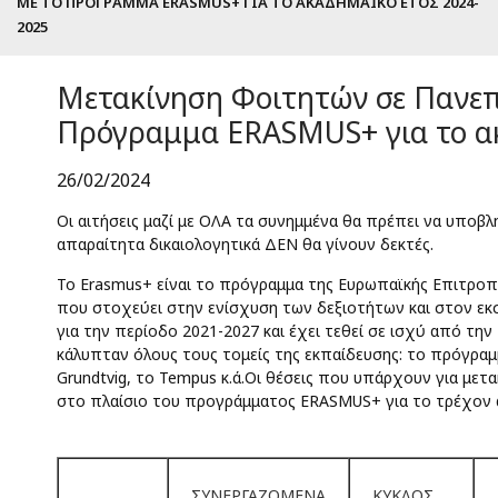
ΜΕ ΤΟ ΠΡΌΓΡΑΜΜΑ ERASMUS+ ΓΙΑ ΤΟ ΑΚΑΔΗΜΑΪΚΌ ΈΤΟΣ 2024-
2025
Μετακίνηση Φοιτητών σε Πανεπ
Πρόγραμμα ERASMUS+ για το ακ
26/02/2024
Οι αιτήσεις μαζί με ΟΛΑ τα συνημμένα θα πρέπει να υποβλ
απαραίτητα δικαιολογητικά ΔΕΝ θα γίνουν δεκτές.
Το Erasmus+ είναι το πρόγραμμα της Ευρωπαϊκής Επιτροπής
που στοχεύει στην ενίσχυση των δεξιοτήτων και στον εκ
για την περίοδο 2021-2027 και έχει τεθεί σε ισχύ από τη
κάλυπταν όλους τους τομείς της εκπαίδευσης: το πρόγραμμ
Grundtvig, το Tempus κ.ά.Oι θέσεις που υπάρχουν για με
στο πλαίσιο του προγράμματος ERASMUS+ για το τρέχον ακ
ΣΥΝΕΡΓΑΖΟΜΕΝΑ
ΚΥΚΛΟΣ