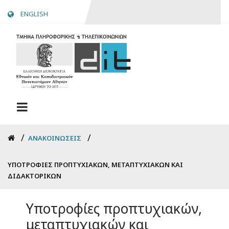
Skip
ENGLISH
to
main
content
Breadcrumb
ΑΝΑΚΟΙΝΏΣΕΙΣ
ΥΠΟΤΡΟΦΊΕΣ ΠΡΟΠΤΥΧΙΑΚΏΝ, ΜΕΤΑΠΤΥΧΙΑΚΏΝ ΚΑΙ
ΔΙΔΑΚΤΟΡΙΚΏΝ
Υποτροφίες προπτυχιακών,
μεταπτυχιακών και