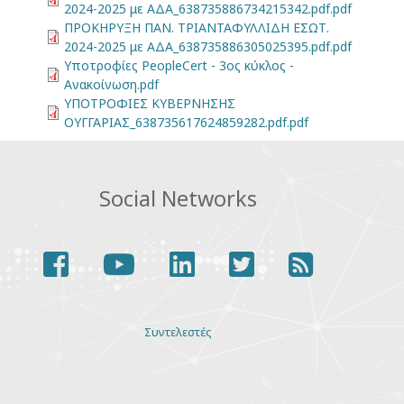
2024-2025 με ΑΔΑ_638735886734215342.pdf.pdf
ΠΡΟΚΗΡΥΞΗ ΠΑΝ. ΤΡΙΑΝΤΑΦΥΛΛΙΔΗ ΕΣΩΤ.
2024-2025 με ΑΔΑ_638735886305025395.pdf.pdf
Υποτροφίες PeopleCert - 3ος κύκλος -
Ανακοίνωση.pdf
ΥΠΟΤΡΟΦΙΕΣ ΚΥΒΕΡΝΗΣΗΣ
ΟΥΓΓΑΡΙΑΣ_638735617624859282.pdf.pdf
Social Networks
facebook
youtube
linkedin
twitter
rss
Various
Συντελεστές
links