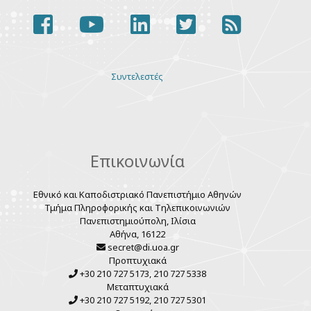
facebook
youtube
linkedin
twitter
rss
Various
Συντελεστές
links
Επικοινωνία
Εθνικό και Καποδιστριακό Πανεπιστήμιο Αθηνών
Τμήμα Πληροφορικής και Τηλεπικοινωνιών
Πανεπιστημιούπολη, Ιλίσια
Αθήνα, 16122
secret@di.uoa.gr
Προπτυχιακά
+30 210 727 5173, 210 727 5338
Μεταπτυχιακά
+30 210 727 5192, 210 727 5301