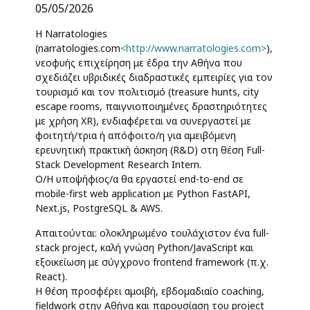
05/05/2026
Η Narratologies
(narratologies.com
<http://www.narratologies.com>
),
νεοφυής επιχείρηση με έδρα την Αθήνα που
σχεδιάζει υβριδικές διαδραστικές εμπειρίες για τον
τουρισμό και τον πολιτισμό (treasure hunts, city
escape rooms, παιγνιοποιημένες δραστηριότητες
με χρήση XR), ενδιαφέρεται να συνεργαστεί με
φοιτητή/τρια ή απόφοιτο/η για αμειβόμενη
ερευνητική πρακτική άσκηση (R&D) στη θέση Full-
Stack Development Research Intern.
Ο/Η υποψήφιος/α θα εργαστεί end-to-end σε
mobile-first web application με Python FastAPI,
Next.js, PostgreSQL & AWS.
Απαιτούνται: ολοκληρωμένο τουλάχιστον ένα full-
stack project, καλή γνώση Python/JavaScript και
εξοικείωση με σύγχρονο frontend framework (π.χ.
React).
Η θέση προσφέρει αμοιβή, εβδομαδιαίο coaching,
fieldwork στην Αθήνα και παρουσίαση του project