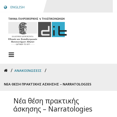
Skip
ENGLISH
to
main
content
Breadcrumb
ΑΝΑΚΟΙΝΏΣΕΙΣ
ΝΈΑ ΘΈΣΗ ΠΡΑΚΤΙΚΉΣ ΆΣΚΗΣΗΣ – NARRATOLOGIES
Νέα θέση πρακτικής
άσκησης – Narratologies