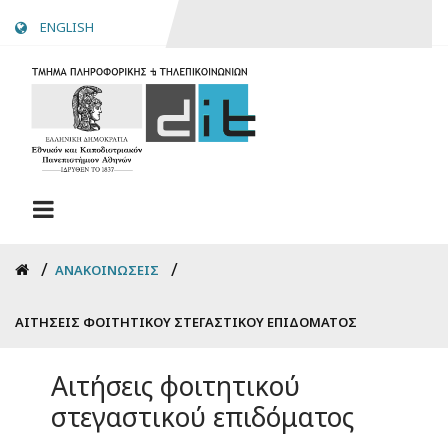
Skip
ENGLISH
to
main
content
Breadcrumb
ΑΝΑΚΟΙΝΏΣΕΙΣ
ΑΙΤΉΣΕΙΣ ΦΟΙΤΗΤΙΚΟΎ ΣΤΕΓΑΣΤΙΚΟΎ ΕΠΙΔΌΜΑΤΟΣ
Αιτήσεις φοιτητικού
στεγαστικού επιδόματος