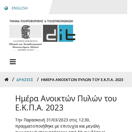
Skip
ENGLISH
to
main
content
Breadcrumb
ΔΡΆΣΕΙΣ
ΗΜΈΡΑ ΑΝΟΙΚΤΏΝ ΠΥΛΏΝ ΤΟΥ Ε.Κ.Π.Α. 2023
Ημέρα Ανοικτών Πυλών του
Ε.Κ.Π.Α. 2023
Tην Παρασκευή 31/03/2023 στις 12:30,
πραγματοποιήθηκε με επιτυχία και μεγάλη