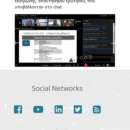
εκδήλωσης, απαντήθηκαν ερωτήσεις που
υποβάλλονταν στο chat.
Previous
Next
Social Networks
facebook
youtube
linkedin
twitter
rss