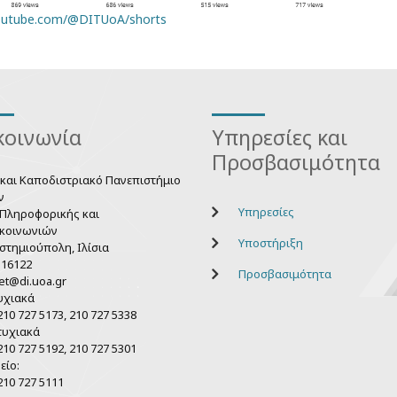
outube.com/@DITUoA/shorts
κοινωνία
Υπηρεσίες και
Προσβασιμότητα
 και Καποδιστριακό Πανεπιστήμιο
ν
Υπηρεσίες
Πληροφορικής και
κοινωνιών
Υποστήριξη
στημιούπολη, Ιλίσια
 16122
Προσβασιμότητα
et@di.uoa.gr
υχιακά
10 727 5173, 210 727 5338
τυχιακά
10 727 5192, 210 727 5301
ίο:
210 727 5111