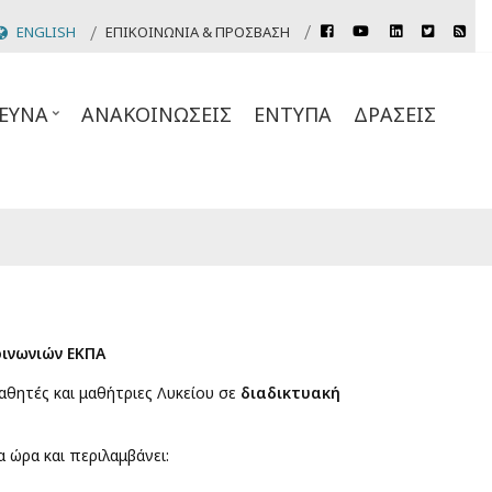
rss
ENGLISH
ΕΠΙΚΟΙΝΩΝΊΑ & ΠΡΌΣΒΑΣΗ
facebook
youtube
linkedin
twitter
Header
Top
ΕΥΝΑ
ΑΝΑΚΟΙΝΏΣΕΙΣ
ΈΝΤΥΠΑ
ΔΡΆΣΕΙΣ
Links
ινωνιών ΕΚΠΑ
θητές και μαθήτριες Λυκείου σε
διαδικτυακή
α ώρα και περιλαμβάνει: