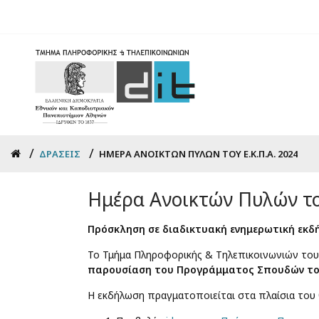
Skip
to
main
content
Breadcrumb
ΔΡΆΣΕΙΣ
ΗΜΈΡΑ ΑΝΟΙΚΤΏΝ ΠΥΛΏΝ ΤΟΥ Ε.Κ.Π.Α. 2024
Ημέρα Ανοικτών Πυλών το
Πρόσκληση σε διαδικτυακή ενημερωτική εκδ
Το Τμήμα Πληροφορικής & Τηλεπικοινωνιών του
παρουσίαση του Προγράμματος Σπουδών τ
Η εκδήλωση πραγματοποιείται στα πλαίσια το