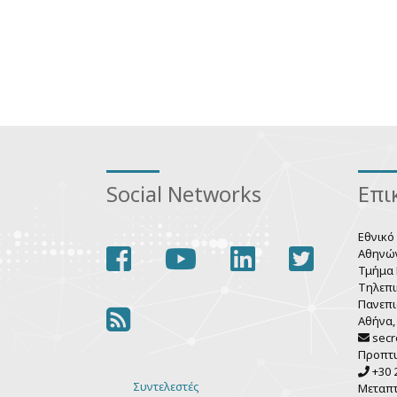
Social Networks
Επι
Εθνικό
facebook
youtube
linkedin
twitter
Αθηνώ
Τμήμα 
Τηλεπι
Πανεπι
rss
Αθήνα,
secr
Προπτ
+30 2
Συντελεστές
Μεταπ
Various