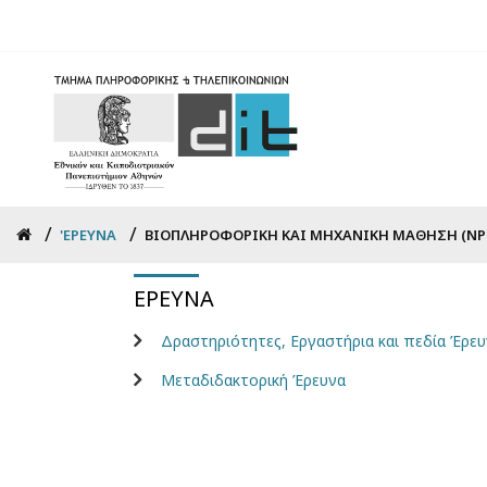
Skip
to
main
content
Breadcrumb
'ΕΡΕΥΝΑ
ΒΙΟΠΛΗΡΟΦΟΡΙΚΉ ΚΑΙ ΜΗΧΑΝΙΚΉ ΜΆΘΗΣΗ (NP
ΈΡΕΥΝΑ
Δραστηριότητες, Εργαστήρια και πεδία Έρευ
Μεταδιδακτορική Έρευνα