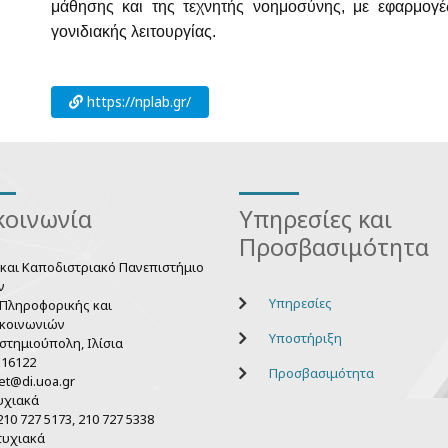
μάθησης και της τεχνητής νοημοσύνης, με εφαρμογέ
γονιδιακής λειτουργίας.
https://nplab.gr/
κοινωνία
Υπηρεσίες και
Προσβασιμότητα
 και Καποδιστριακό Πανεπιστήμιο
ν
Υπηρεσίες
Πληροφορικής και
κοινωνιών
Υποστήριξη
στημιούπολη, Ιλίσια
 16122
Προσβασιμότητα
et@di.uoa.gr
υχιακά
10 727 5173, 210 727 5338
τυχιακά