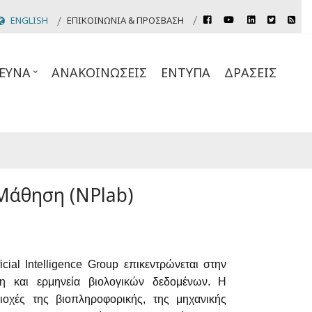
rss
ENGLISH
ΕΠΙΚΟΙΝΩΝΊΑ & ΠΡΌΣΒΑΣΗ
facebook
youtube
linkedin
twitter
Header
Top
ΕΥΝΑ
ΑΝΑΚΟΙΝΏΣΕΙΣ
ΈΝΤΥΠΑ
ΔΡΆΣΕΙΣ
Links
Μάθηση (NPlab)
cial Intelligence Group επικεντρώνεται στην
η και ερμηνεία βιολογικών δεδομένων. Η
ιοχές της βιοπληροφορικής, της μηχανικής