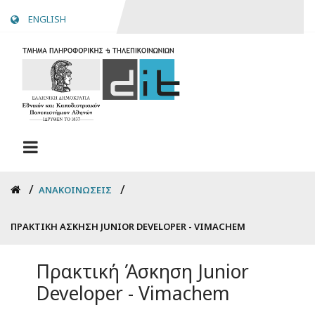
Skip
ENGLISH
to
main
content
Breadcrumb
ΑΝΑΚΟΙΝΏΣΕΙΣ
ΠΡΑΚΤΙΚΉ ΆΣΚΗΣΗ JUNIOR DEVELOPER - VIMACHEM
Πρακτική Άσκηση Junior
Developer - Vimachem