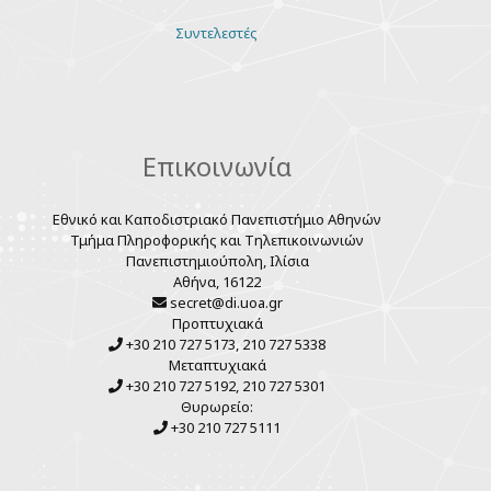
Various
Συντελεστές
links
Επικοινωνία
Εθνικό και Καποδιστριακό Πανεπιστήμιο Αθηνών
Τμήμα Πληροφορικής και Τηλεπικοινωνιών
Πανεπιστημιούπολη, Ιλίσια
Αθήνα, 16122
secret@di.uoa.gr
Προπτυχιακά
+30 210 727 5173, 210 727 5338
Μεταπτυχιακά
+30 210 727 5192, 210 727 5301
Θυρωρείο:
+30 210 727 5111