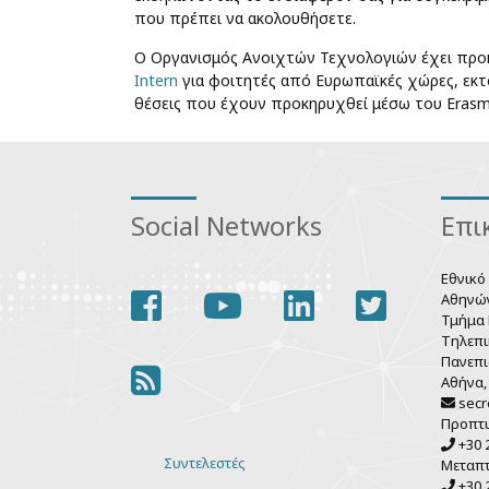
που πρέπει να ακολουθήσετε.
O Οργανισμός Ανοιχτών Τεχνολογιών έχει προκη
Intern
για φοιτητές από Ευρωπαϊκές χώρες, εκ
θέσεις που έχουν προκηρυχθεί μέσω του Erasmu
Social Networks
Επι
Εθνικό
facebook
youtube
linkedin
twitter
Αθηνώ
Τμήμα 
Τηλεπι
Πανεπι
rss
Αθήνα,
secr
Προπτ
+30 2
Συντελεστές
Μεταπ
Various
+30 2