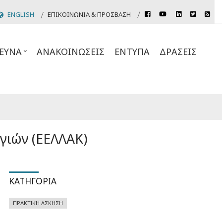
rss
ENGLISH
ΕΠΙΚΟΙΝΩΝΊΑ & ΠΡΌΣΒΑΣΗ
facebook
youtube
linkedin
twitter
Header
Top
ΕΥΝΑ
ΑΝΑΚΟΙΝΏΣΕΙΣ
ΈΝΤΥΠΑ
ΔΡΆΣΕΙΣ
Links
γιών (ΕΕΛΛΑΚ)
ΚΑΤΗΓΟΡΊΑ
ΠΡΑΚΤΙΚΉ ΆΣΚΗΣΗ