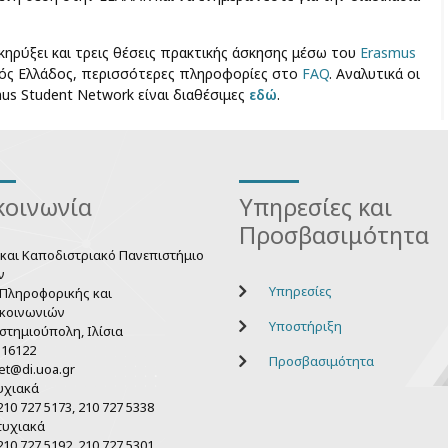
ρύξει και τρεις θέσεις πρακτικής άσκησης μέσω του
Erasmus
τός Ελλάδος, περισσότερες πληροφορίες στο
FAQ
. Αναλυτικά οι
s Student Network είναι διαθέσιμες
εδώ
.
κοινωνία
Υπηρεσίες και
Προσβασιμότητα
 και Καποδιστριακό Πανεπιστήμιο
ν
Υπηρεσίες
Πληροφορικής και
κοινωνιών
Υποστήριξη
στημιούπολη, Ιλίσια
 16122
Προσβασιμότητα
et@di.uoa.gr
υχιακά
10 727 5173, 210 727 5338
τυχιακά
10 727 5192, 210 727 5301