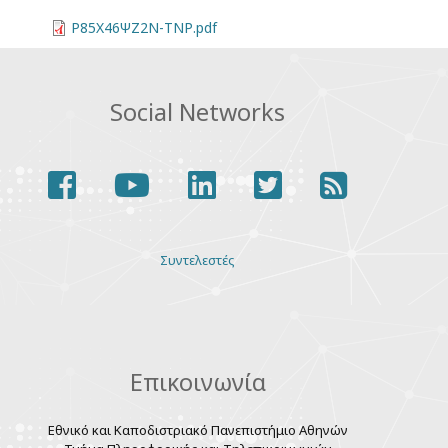
Ρ85Χ46ΨΖ2Ν-ΤΝΡ.pdf
Social Networks
facebook
youtube
linkedin
twitter
rss
Various
Συντελεστές
links
Επικοινωνία
Εθνικό και Καποδιστριακό Πανεπιστήμιο Αθηνών