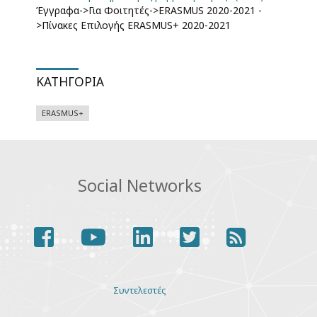
Έγγραφα->Για Φοιτητές->ERASMUS 2020-2021 -
>Πίνακες Επιλογής ERASMUS+ 2020-2021
ΚΑΤΗΓΟΡΊΑ
ERASMUS+
Social Networks
facebook
youtube
linkedin
twitter
rss
Various
Συντελεστές
links