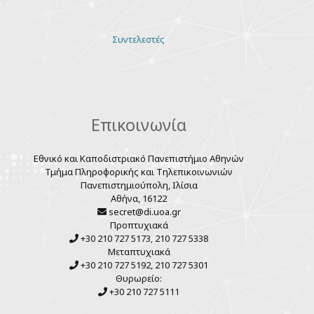
Various
Συντελεστές
links
Επικοινωνία
Εθνικό και Καποδιστριακό Πανεπιστήμιο Αθηνών
Τμήμα Πληροφορικής και Τηλεπικοινωνιών
Πανεπιστημιούπολη, Ιλίσια
Αθήνα, 16122
secret@di.uoa.gr
Προπτυχιακά
+30 210 727 5173, 210 727 5338
Μεταπτυχιακά
+30 210 727 5192, 210 727 5301
Θυρωρείο:
+30 210 727 5111