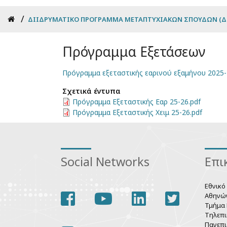
Breadcrumb
ΔΙΙΔΡΥΜΑΤΙΚΌ ΠΡΌΓΡΑΜΜΑ ΜΕΤΑΠΤΥΧΙΑΚΏΝ ΣΠΟΥΔΏΝ (Δ
Πρόγραμμα Εξετάσεων
Πρόγραμμα εξεταστικής εαρινού εξαμήνου 2025-
Σχετικά έντυπα
Πρόγραμμα Εξεταστικής Εαρ 25-26.pdf
Πρόγραμμα Εξεταστικής Χειμ 25-26.pdf
Social Networks
Επι
Εθνικό
facebook
youtube
linkedin
twitter
Αθηνώ
Τμήμα 
Τηλεπι
Πανεπι