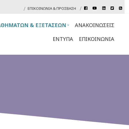
rss
ΕΠΙΚΟΙΝΩΝΊΑ & ΠΡΌΣΒΑΣΗ
facebook
youtube
linkedin
twitter
Header
Top
ΘΗΜΆΤΩΝ & ΕΞΕΤΆΣΕΩΝ
ΑΝΑΚΟΙΝΏΣΕΙΣ
Links
ΈΝΤΥΠΑ
ΕΠΙΚΟΙΝΩΝΊΑ