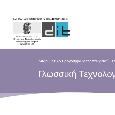
Skip
to
main
content
Διιδρυματικό Πρόγραμμα Μεταπτυχιακών 
Γλωσσική Τεχνολο