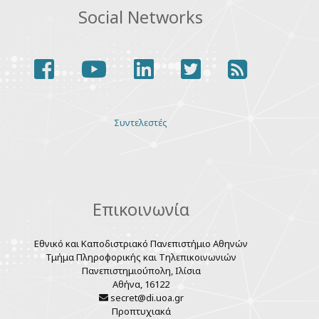
Social Networks
facebook
youtube
linkedin
twitter
rss
Various
Συντελεστές
links
Επικοινωνία
Εθνικό και Καποδιστριακό Πανεπιστήμιο Αθηνών
Τμήμα Πληροφορικής και Τηλεπικοινωνιών
Πανεπιστημιούπολη, Ιλίσια
Αθήνα, 16122
secret@di.uoa.gr
Προπτυχιακά