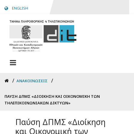
Skip
ENGLISH
to
main
content
Breadcrumb
ΑΝΑΚΟΙΝΏΣΕΙΣ
ΠΑΎΣΗ ΔΠΜΣ «ΔΙΟΊΚΗΣΗ ΚΑΙ ΟΙΚΟΝΟΜΙΚΉ ΤΩΝ
ΤΗΛΕΠΙΚΟΙΝΩΝΙΑΚΏΝ ΔΙΚΤΎΩΝ»
Παύση ΔΠΜΣ «Διοίκηση
και Οικονομική των