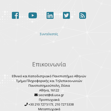
facebook
youtube
linkedin
twitter
rss
Various
Συντελεστές
links
Επικοινωνία
Εθνικό και Καποδιστριακό Πανεπιστήμιο Αθηνών
Τμήμα Πληροφορικής και Τηλεπικοινωνιών
Πανεπιστημιούπολη, Ιλίσια
Αθήνα, 16122
secret@di.uoa.gr
Προπτυχιακά
+30 210 727 5173, 210 727 5338
Μεταπτυχιακά