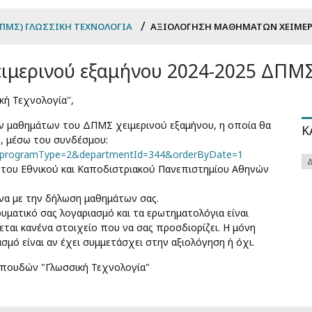
ΠΜΣ) ΓΛΩΣΣΙΚΉ ΤΕΧΝΟΛΟΓΊΑ
ΑΞΙΟΛΌΓΗΣΗ ΜΑΘΗΜΆΤΩΝ ΧΕΙΜΕΡΙ
ιμερινού εξαμήνου 2024-2025 ΔΠΜΣ
ή Τεχνολογία'',
ν μαθημάτων του ΔΠΜΣ χειμερινού εξαμήνου, η οποία θα
Κ
5, μέσω του συνδέσμου:
us=1&programType=2&departmentId=344&orderByDate=1
Δ
του Εθνικού και Καποδιστριακού Πανεπιστημίου Αθηνών
να με την δήλωση μαθημάτων σας.
ρυματικό σας λογαριασμό και τα ερωτηματολόγια είναι
ται κανένα στοιχείο που να σας προσδιορίζει. Η μόνη
μό είναι αν έχει συμμετάσχει στην αξιολόγηση ή όχι.
πουδών "Γλωσσική Τεχνολογία"