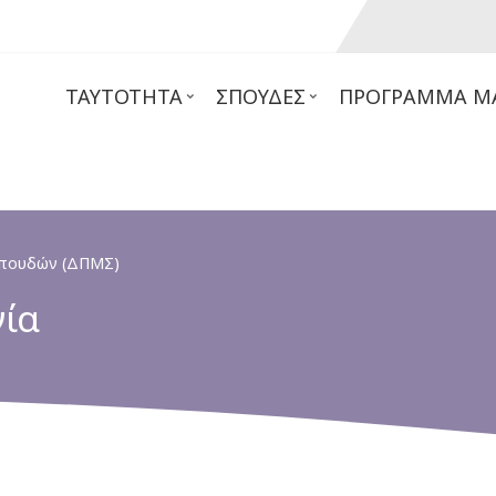
ΤΑΥΤΌΤΗΤΑ
ΣΠΟΥΔΈΣ
ΠΡΌΓΡΑΜΜΑ Μ
Σπουδών (ΔΠΜΣ)
γία