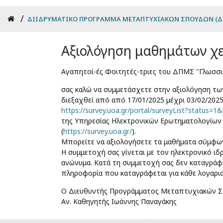
Breadcrumb
ΔΙΙΔΡΥΜΑΤΙΚΌ ΠΡΌΓΡΑΜΜΑ ΜΕΤΑΠΤΥΧΙΑΚΏΝ ΣΠΟΥΔΏΝ (Δ
Αξιολόγηση μαθημάτων χε
Αγαπητοί-ές Φοιτητές-τριες του ΔΠΜΣ ''Γλωσσικ
σας καλώ να συμμετάσχετε στην αξιολόγηση τω
διεξαχθεί από από 17/01/2025 μέχρι 03/02/202
https://survey.uoa.gr/portal/surveyList?stat
της Υπηρεσίας Ηλεκτρονικών Ερωτηματολογίων 
(
https://survey.uoa.gr/
).
Μπορείτε να αξιολογήσετε τα μαθήματα σύμφω
Η συμμετοχή σας γίνεται με τον ηλεκτρονικό ιδ
ανώνυμα. Κατά τη συμμετοχή σας δεν καταγράφε
πληροφορία που καταγράφεται για κάθε λογαριασ
Ο Διευθυντής Προγράμματος Μεταπτυχιακών Σ
Αν. Καθηγητής Ιωάννης Παναγάκης