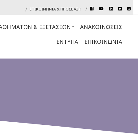
rss
ΕΠΙΚΟΙΝΩΝΊΑ & ΠΡΌΣΒΑΣΗ
facebook
youtube
linkedin
twitter
Header
Top
ΑΘΗΜΆΤΩΝ & ΕΞΕΤΆΣΕΩΝ
ΑΝΑΚΟΙΝΏΣΕΙΣ
Links
ΈΝΤΥΠΑ
ΕΠΙΚΟΙΝΩΝΊΑ