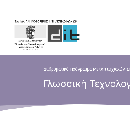
Skip
to
main
content
Διιδρυματικό Πρόγραμμα Μεταπτυχιακών 
Γλωσσική Τεχνολο