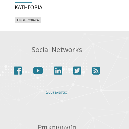
ΚΑΤΗΓΟΡΊΑ
ΠΡΟΠΤΥΧΙΑΚΆ
Social Networks
facebook
youtube
linkedin
twitter
rss
Various
Συντελεστές
links
Επικοινωνία