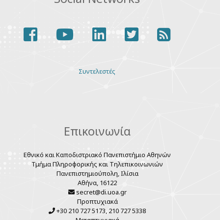
facebook
youtube
linkedin
twitter
rss
Various
Συντελεστές
links
Επικοινωνία
Εθνικό και Καποδιστριακό Πανεπιστήμιο Αθηνών
Τμήμα Πληροφορικής και Τηλεπικοινωνιών
Πανεπιστημιούπολη, Ιλίσια
Αθήνα, 16122
secret@di.uoa.gr
Προπτυχιακά
+30 210 727 5173, 210 727 5338