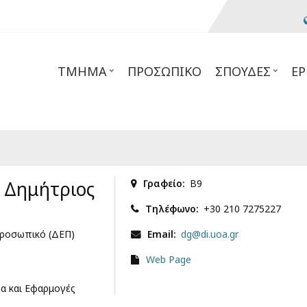
ΤΜΉΜΑ
ΠΡΟΣΩΠΙΚΌ
ΣΠΟΥΔΈΣ
ΈΡ
 Δημήτριος
Γραφείο
Β9
Τηλέφωνο
+30 210 7275227
Προσωπικό (ΔΕΠ)
Email
dg@di.uoa.gr
Web Page
α και Εφαρμογές