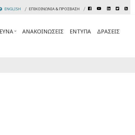
rss
ENGLISH
ΕΠΙΚΟΙΝΩΝΊΑ & ΠΡΌΣΒΑΣΗ
facebook
youtube
linkedin
twitter
Header
Top
ΕΥΝΑ
ΑΝΑΚΟΙΝΏΣΕΙΣ
ΈΝΤΥΠΑ
ΔΡΆΣΕΙΣ
Links