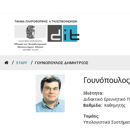
Skip
to
main
content
Breadcrumb
STAFF
ΓΟΥΝΌΠΟΥΛΟΣ ΔΗΜΉΤΡΙΟΣ
Γουνόπουλος
Ιδιότητα
Διδακτικό Ερευνητικό 
Βαθμίδα
Καθηγητής
Τομέας
Υπολογιστικά Συστήματ