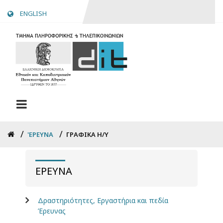
Skip
ENGLISH
to
main
content
Breadcrumb
'ΕΡΕΥΝΑ
ΓΡΑΦΙΚΆ Η/Υ
ΈΡΕΥΝΑ
Δραστηριότητες, Εργαστήρια και πεδία
Έρευνας