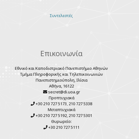
Various
Συντελεστές
links
Επικοινωνία
Εθνικό και Καποδιστριακό Πανεπιστήμιο Αθηνών
Τμήμα Πληροφορικής και Τηλεπικοινωνιών
Πανεπιστημιούπολη, Ιλίσια
Αθήνα, 16122
secret@di.uoa.gr
Προπτυχιακά
+30 210 727 5173, 210 727 5338
Μεταπτυχιακά
+30 210 727 5192, 210 727 5301
Θυρωρείο:
+30 210 727 5111