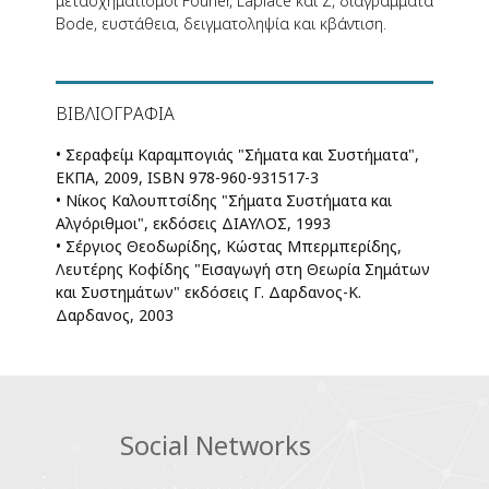
μετασχηματισμοί Fourier, Laplace και Z, διαγράμματα
Bode, ευστάθεια, δειγματοληψία και κβάντιση.
ΒΙΒΛΙΟΓΡΑΦΊΑ
• Σεραφείμ Καραμπογιάς "Σήματα και Συστήματα",
ΕΚΠΑ, 2009, ISBN 978-960-931517-3
• Νίκος Καλουπτσίδης "Σήματα Συστήματα και
Αλγόριθμοι", εκδόσεις ΔΙΑΥΛΟΣ, 1993
• Σέργιος Θεοδωρίδης, Κώστας Μπερμπερίδης,
Λευτέρης Κοφίδης "Εισαγωγή στη Θεωρία Σημάτων
και Συστημάτων" εκδόσεις Γ. Δαρδανος-Κ.
Δαρδανος, 2003
Social Networks