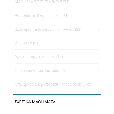
ΜΆΘΗΜΑ ΣΤΙΣ ΕΙΔΙΚΕΎΣΕΙΣ
Θεμελιώσεις Πληροφορικής (S1):
-
Διαχείριση Δεδομένων και Γνώσης (S2):
-
Λογισμικό (S3):
-
Υλικό και Αρχιτεκτονική (S4):
-
Επικοινωνίες και Δικτύωση (S5):
-
Επεξεργασία Σήματος και Πληροφορίας (S6):
-
ΣΧΕΤΙΚΆ ΜΑΘΉΜΑΤΑ