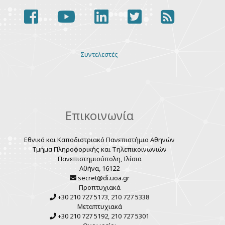
facebook
youtube
linkedin
twitter
rss
Various
Συντελεστές
links
Επικοινωνία
Εθνικό και Καποδιστριακό Πανεπιστήμιο Αθηνών
Τμήμα Πληροφορικής και Τηλεπικοινωνιών
Πανεπιστημιούπολη, Ιλίσια
Αθήνα, 16122
secret@di.uoa.gr
Προπτυχιακά
+30 210 727 5173, 210 727 5338
Μεταπτυχιακά
+30 210 727 5192, 210 727 5301