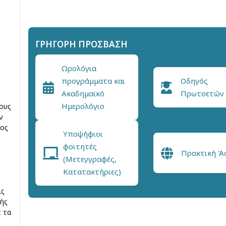
ΓΡΉΓΟΡΗ ΠΡΌΣΒΑΣΗ
Ωρολόγια
προγράμματα και
Οδηγός
Ακαδημαϊκό
Πρωτοετών
Ημερολόγιο
ους
ν
ος
Υποψήφιοι
φοιτητές
Πρακτική Ά
(Μετεγγραφές,
Κατατακτήριες)
ις
λής
 τα