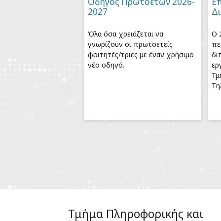
Οδηγός Πρωτοετών 2026-
Επ
2027
Δ
Όλα όσα χρειάζεται να
Ο 
γνωρίζουν οι πρωτοετείς
πε
φοιτητές/τριες με έναν χρήσιμο
δι
νέο οδηγό.
ερ
Τμ
Τη
Τμήμα Πληροφορικής και