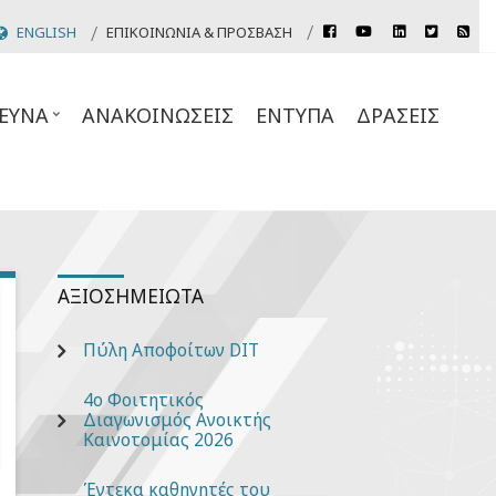
rss
ENGLISH
ΕΠΙΚΟΙΝΩΝΊΑ & ΠΡΌΣΒΑΣΗ
facebook
youtube
linkedin
twitter
Header
Top
ΕΥΝΑ
ΑΝΑΚΟΙΝΏΣΕΙΣ
ΈΝΤΥΠΑ
ΔΡΆΣΕΙΣ
Links
ΑΞΙΟΣΗΜΕΊΩΤΑ
Πύλη Αποφοίτων DIT
4ο Φοιτητικός
Διαγωνισμός Ανοικτής
Καινοτομίας 2026
Έντεκα καθηγητές του