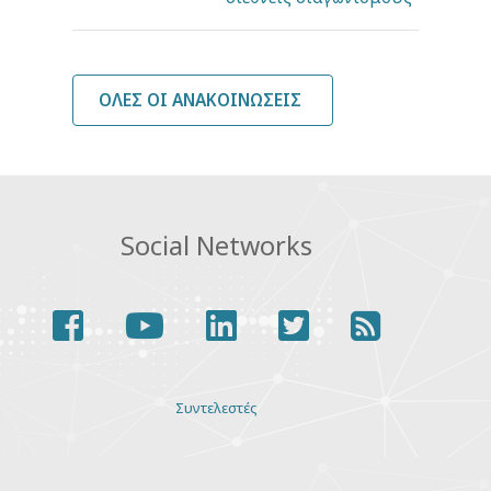
ΌΛΕΣ ΟΙ ΑΝΑΚΟΙΝΏΣΕΙΣ
Social Networks
facebook
youtube
linkedin
twitter
rss
Various
Συντελεστές
links