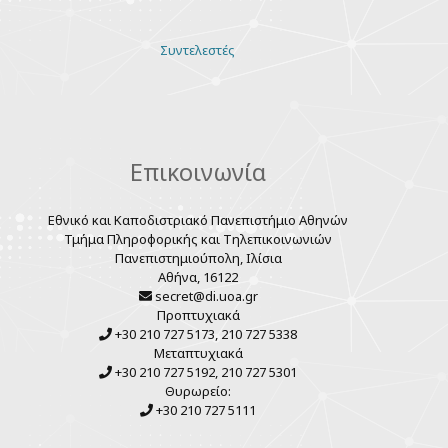
Various
Συντελεστές
links
Επικοινωνία
Εθνικό και Καποδιστριακό Πανεπιστήμιο Αθηνών
Τμήμα Πληροφορικής και Τηλεπικοινωνιών
Πανεπιστημιούπολη, Ιλίσια
Αθήνα, 16122
secret@di.uoa.gr
Προπτυχιακά
+30 210 727 5173, 210 727 5338
Μεταπτυχιακά
+30 210 727 5192, 210 727 5301
Θυρωρείο:
+30 210 727 5111