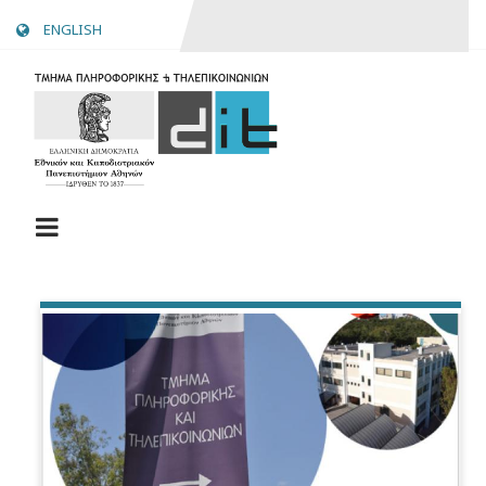
Skip
ENGLISH
to
main
content