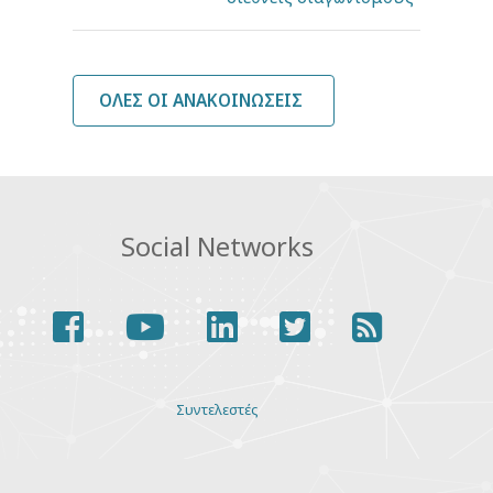
ΌΛΕΣ ΟΙ ΑΝΑΚΟΙΝΏΣΕΙΣ
Social Networks
facebook
youtube
linkedin
twitter
rss
Various
Συντελεστές
links